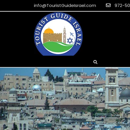
info@TouristGuideIsrael.com
EUR