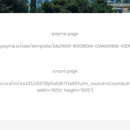
payme page
ive.payme.io/sale/template/SALE1669-8510883W-DWMGPB5B-V0DM
icount page
ount.co.il/m/4443f/c53701p11u6387f2a56?utm_source=iCoun
width=”100%” height=”1000″]