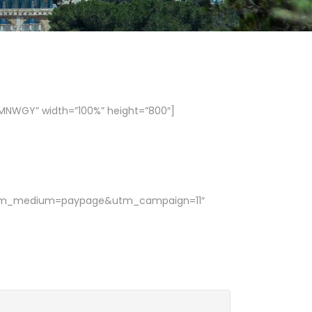
NWGY” width=”100%” height=”800″]
t&utm_medium=paypage&utm_campaign=11″